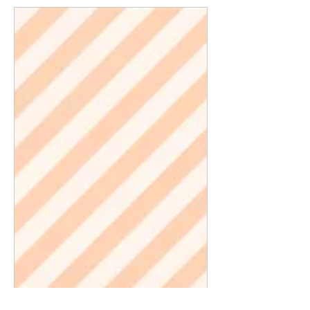
卒業後の進路
【ヘルスケア関連企業】OTC医薬品を通し
て人々のセルフケアをサポートする。
「健康に関わる仕事をしたい」と高校生の時に
医療関係の仕事を調べ、病院の薬剤師に興味を
持ったことから薬学部に進学した安藤睦美さ
ん。5年次の薬局実習先で、OTC医薬品
（OverTheCounter薬局やドラッグストアなど
の店頭で買える医薬品）に詳しい薬剤師に出会
ったことが転機となった