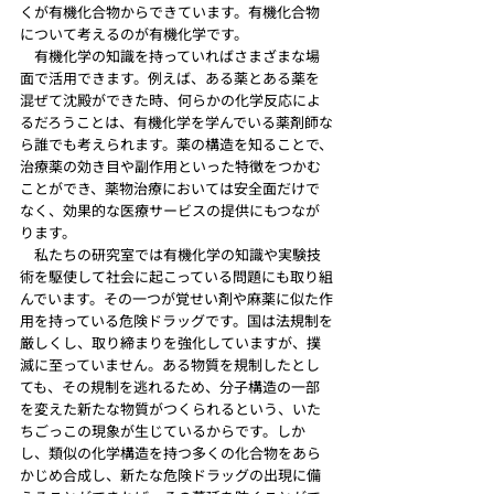
くが有機化合物からできています。有機化合物
について考えるのが有機化学です。
　有機化学の知識を持っていればさまざまな場
面で活用できます。例えば、ある薬とある薬を
混ぜて沈殿ができた時、何らかの化学反応によ
るだろうことは、有機化学を学んでいる薬剤師な
ら誰でも考えられます。薬の構造を知ることで、
治療薬の効き目や副作用といった特徴をつかむ
ことができ、薬物治療においては安全面だけで
なく、効果的な医療サービスの提供にもつなが
ります。
　私たちの研究室では有機化学の知識や実験技
術を駆使して社会に起こっている問題にも取り組
んでいます。その一つが覚せい剤や麻薬に似た作
用を持っている危険ドラッグです。国は法規制を
厳しくし、取り締まりを強化していますが、撲
滅に至っていません。ある物質を規制したとし
ても、その規制を逃れるため、分子構造の一部
を変えた新たな物質がつくられるという、いた
ちごっこの現象が生じているからです。しか
し、類似の化学構造を持つ多くの化合物をあら
かじめ合成し、新たな危険ドラッグの出現に備