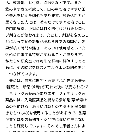
ら、軟膏剤、貼付剤、点眼剤などです。また、
飲みやすさを考慮して、口の中で溶けやすい薬
や苦みを抑えた剤形もあります。飲み込む力が
弱くなった人には、唾液だけですぐに溶ける口
腔内崩壊錠、小児には甘く味付けされたシロッ
プ剤などが使われます。ただし、剤形を変えるこ
とによって薬の効果が現れるまでの時間や、効
果が続く時間や強さ、あるいは使用感といった
剤形に由来する特徴が変わることがあります。
私たちの研究室では剤形を詳細に評価するとと
もに、その結果を踏まえてよりよい製剤の開発
につなげています。
　薬には、最初に開発・販売された先発医薬品
(新薬)と、新薬の特許が切れた後に販売されるジ
ェネリック医薬品があります。ジェネリック医
薬品には、先発医薬品と異なる添加剤(薬が溶け
るのを助ける、あるいは製剤のカタチを保つ働
きをもつもの)を使用することがあるので、製薬
企業では薬の有効性・安全性に違いが生じない
ことを確認しています。それでも患者さんによ