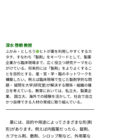
深水 啓朗 教授
ふかみ・としろう
●
ヒトが薬を利用しやすくするカ
タチ、すなわち「製剤」をキーワードとして、製薬 
企業から臨床現場まで、広く役立つ研究テーマを心
がけている。将来的には「製剤」をよりよくするこ 
とを目的とする、産・官・学・臨のネットワークを
構築したい。例えば臨床現場で生じた製剤学的な問
題・ 疑問を大学(研究室)が解決する関係・組織の確
立を考えている。教育においては、私立大、製薬企
業、 国立大、海外での経験を活かして、社会で自立
かつ自律できる人材の育成に取り組んでいる。
　薬には、目的や用途によってさまざまな形(剤
形)があります。例えば内服薬だったら、錠剤、
カプセル剤、散剤、シロップ剤など、外用薬な